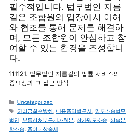
필수적입니다. 법무법인 지름
길은 조합원의 입장에서 이해
와 협조를 통해 문제를 해결하
며, 모든 조합원이 안심하고 참
여할 수 있는 환경을 조성합니
다.
111121. 법무법인 지름길의 법률 서비스의
중요성과 그 접근 방식
Categories
Uncategorized
Tags
권리금회수방해
,
내용증명법무사
,
명도소송법무
법인
,
부동산처분금지가처분
,
상가명도소송
,
상속분
할소송
,
증여세상속세