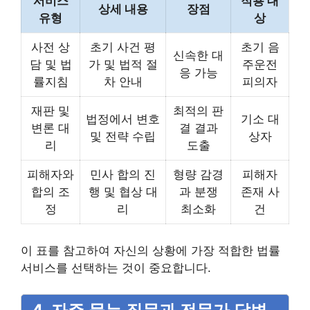
서비스
적용 대
상세 내용
장점
유형
상
사전 상
초기 사건 평
초기 음
신속한 대
담 및 법
가 및 법적 절
주운전
응 가능
률지침
차 안내
피의자
재판 및
최적의 판
법정에서 변호
기소 대
변론 대
결 결과
및 전략 수립
상자
리
도출
피해자와
민사 합의 진
형량 감경
피해자
합의 조
행 및 협상 대
과 분쟁
존재 사
정
리
최소화
건
이 표를 참고하여 자신의 상황에 가장 적합한 법률
서비스를 선택하는 것이 중요합니다.