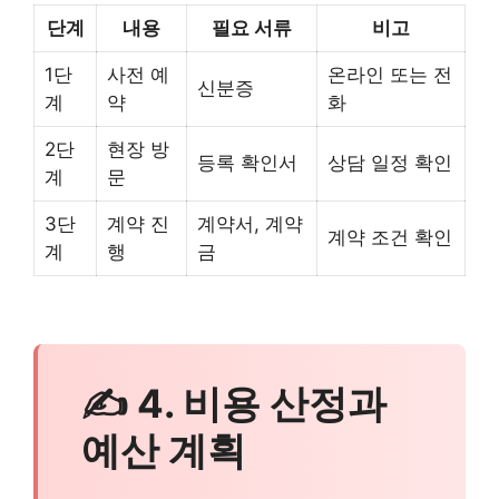
단계
내용
필요 서류
비고
1단
사전 예
온라인 또는 전
신분증
계
약
화
2단
현장 방
등록 확인서
상담 일정 확인
계
문
3단
계약 진
계약서, 계약
계약 조건 확인
계
행
금
✍ 4. 비용 산정과
예산 계획