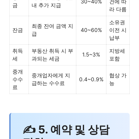
30~40%
건에 따
금
내 추가 지급
라 다름
소유권
최종 잔여 금액 지
잔금
40~60%
이전 시
급
납부
취득
부동산 취득 시 부
지방세
1.5~3%
세
과되는 세금
포함
중개
중개업자에게 지
협상 가
수수
0.4~0.9%
급하는 수수료
능
료
✍ 5. 예약 및 상담