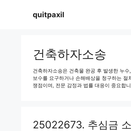
Skip
to
quitpaxil
content
건축하자소송
건축하자소송은 건축물 완공 후 발생한 누수,
보수를 요구하거나 손해배상을 청구하는 절차입
쟁점이며, 전문 감정과 법률 대응이 중요합니
25022673. 추심금