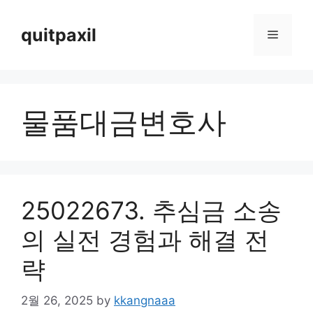
Skip
to
quitpaxil
Menu
content
물품대금변호사
25022673. 추심금 소송
의 실전 경험과 해결 전
략
2월 26, 2025
by
kkangnaaa