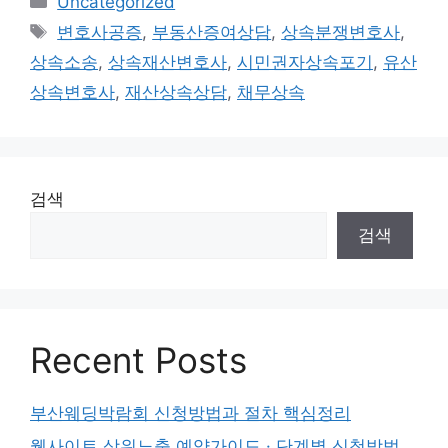
Uncategorized
Tags
변호사공증
,
부동산증여상담
,
상속분쟁변호사
,
상속소송
,
상속재산변호사
,
시민권자상속포기
,
유산
상속변호사
,
재산상속상담
,
채무상속
검색
검색
Recent Posts
부산웨딩박람회 신청방법과 절차 핵심정리
웹사이트 상위노출 예약가이드 · 단계별 신청방법