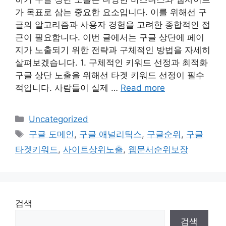
가 목표로 삼는 중요한 요소입니다. 이를 위해선 구
글의 알고리즘과 사용자 경험을 고려한 종합적인 접
근이 필요합니다. 이번 글에서는 구글 상단에 페이
지가 노출되기 위한 전략과 구체적인 방법을 자세히
살펴보겠습니다. 1. 구체적인 키워드 선정과 최적화
구글 상단 노출을 위해선 타겟 키워드 선정이 필수
적입니다. 사람들이 실제 …
Read more
Categories
Uncategorized
Tags
구글 도메인
,
구글 애널리틱스
,
구글순위
,
구글
타겟키워드
,
사이트상위노출
,
웹문서순위보장
검색
검색