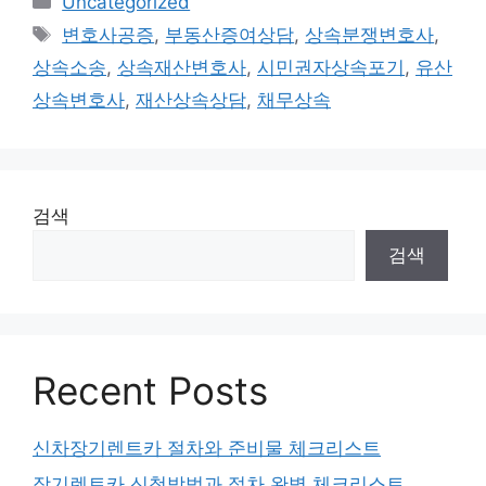
Uncategorized
Tags
변호사공증
,
부동산증여상담
,
상속분쟁변호사
,
상속소송
,
상속재산변호사
,
시민권자상속포기
,
유산
상속변호사
,
재산상속상담
,
채무상속
검색
검색
Recent Posts
신차장기렌트카 절차와 준비물 체크리스트
장기렌트카 신청방법과 절차 완벽 체크리스트