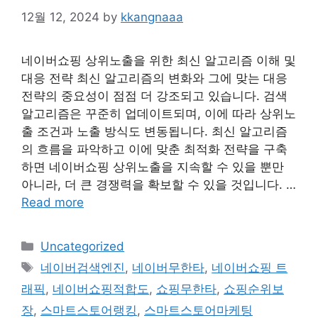
12월 12, 2024
by
kkangnaaa
네이버쇼핑 상위노출을 위한 최신 알고리즘 이해 및
대응 전략 최신 알고리즘의 변화와 그에 맞는 대응
전략의 중요성이 점점 더 강조되고 있습니다. 검색
알고리즘은 꾸준히 업데이트되며, 이에 따라 상위노
출 조건과 노출 방식도 변동됩니다. 최신 알고리즘
의 흐름을 파악하고 이에 맞춘 최적화 전략을 구축
하면 네이버쇼핑 상위노출을 지속할 수 있을 뿐만
아니라, 더 큰 경쟁력을 확보할 수 있을 것입니다. …
Read more
Categories
Uncategorized
Tags
네이버검색엔진
,
네이버무한타
,
네이버쇼핑 트
래픽
,
네이버쇼핑적합도
,
쇼핑무한타
,
쇼핑순위보
장
,
스마트스토어랭킹
,
스마트스토어마케팅