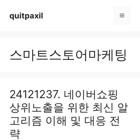
Skip
to
quitpaxil
Menu
content
스마트스토어마케팅
24121237. 네이버쇼핑
상위노출을 위한 최신 알
고리즘 이해 및 대응 전
략