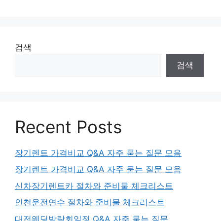
검색
검색
Recent Posts
장기렌트 가격비교 Q&A 자주 묻는 질문 모음
장기렌트 가격비교 Q&A 자주 묻는 질문 모음
신차장기렌트카 절차와 준비물 체크리스트
인천운전연수 절차와 준비물 체크리스트
대전웨딩박람회일정 Q&A 자주 묻는 질문