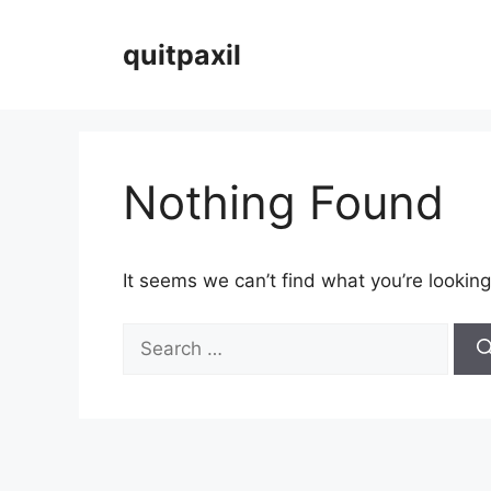
Skip
to
quitpaxil
content
Nothing Found
It seems we can’t find what you’re looking
Search
for: